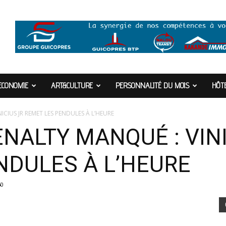
ECONOMIE
ART&CULTURE
PERSONNALITÉ DU MOIS
HÔTE
CIUS JR REMET LES PENDULES À L’HEURE
NALTY MANQUÉ : VINI
NDULES À L’HEURE
60