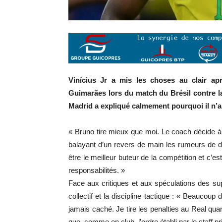
Vinícius Jr a mis les choses au clair a
Guimarães lors du match du Brésil contre la
Madrid a expliqué calmement pourquoi il n’a
« Bruno tire mieux que moi. Le coach décide à l’
balayant d’un revers de main les rumeurs de dé
être le meilleur buteur de la compétition et c’es
responsabilités. »
Face aux critiques et aux spéculations des su
collectif et la discipline tactique : « Beaucoup
jamais caché. Je tire les penalties au Real qua
que, comme en club, l’ordre établi par le staff pr