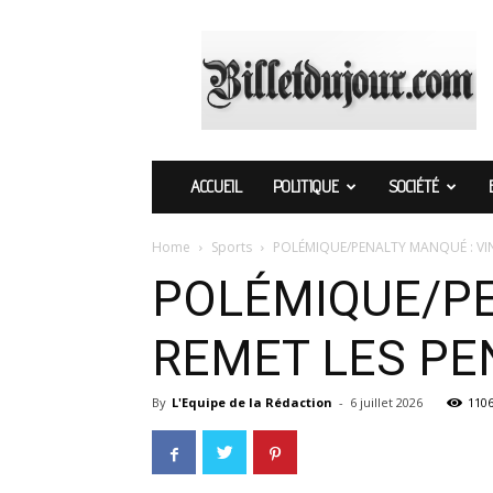
Billetdujour.com
ACCUEIL
POLITIQUE
SOCIÉTÉ
Home
Sports
POLÉMIQUE/PENALTY MANQUÉ : VINI
POLÉMIQUE/PE
REMET LES PE
By
L'Equipe de la Rédaction
-
6 juillet 2026
110