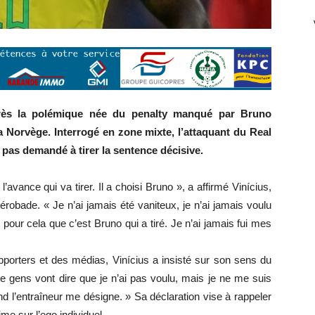
près la polémique née du penalty manqué par Bruno
 Norvège. Interrogé en zone mixte, l’attaquant du Real
 pas demandé à tirer la sentence décisive.
avance qui va tirer. Il a choisi Bruno », a affirmé Vinícius,
robade. « Je n’ai jamais été vaniteux, je n’ai jamais voulu
t pour cela que c’est Bruno qui a tiré. Je n’ai jamais fui mes
pporters et des médias, Vinícius a insisté sur son sens du
 de gens vont dire que je n’ai pas voulu, mais je ne me suis
nd l’entraîneur me désigne. » Sa déclaration vise à rappeler
ime sur l’ego individuel.