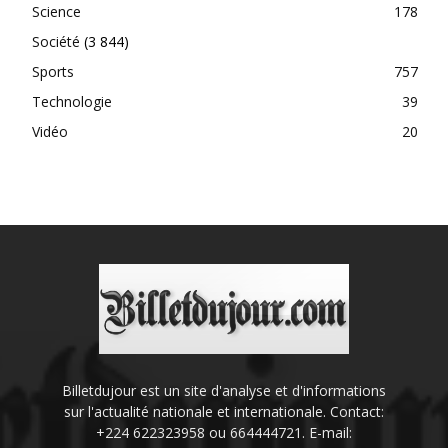
Science
178
Société
(3 844)
Sports
757
Technologie
39
Vidéo
20
Billetdujour est un site d'analyse et d'informations
sur l'actualité nationale et internationale. Contact:
+224 622323958 ou 664444721. E-mail: