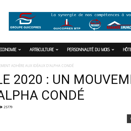
ECONOMIE
ART&CULTURE
PERSONNALITÉ DU MOIS
HÔTE
VEMENT ADHÈRE AUX IDÉAUX D’ALPHA CONDÉ
LE 2020 : UN MOUVE
’ALPHA CONDÉ
25779