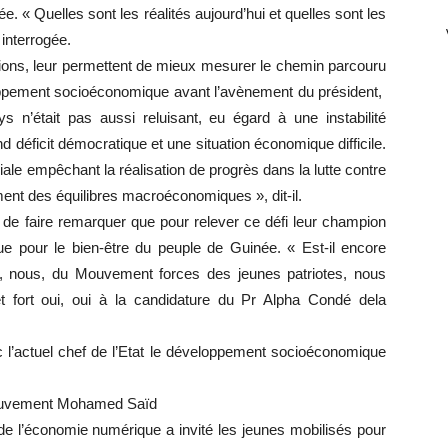
née. « Quelles sont les réalités aujourd’hui et quelles sont les
 interrogée.
ns, leur permettent de mieux mesurer le chemin parcouru
ppement socioéconomique avant l’avènement du président,
s n’était pas aussi reluisant, eu égard à une instabilité
ond déficit démocratique et une situation économique difficile.
ale empêchant la réalisation de progrès dans la lutte contre
ment des équilibres macroéconomiques », dit-il.
é de faire remarquer que pour relever ce défi leur champion
ue pour le bien-être du peuple de Guinée. « Est-il encore
t, nous, du Mouvement forces des jeunes patriotes, nous
 fort oui, oui à la candidature du Pr Alpha Condé dela
’actuel chef de l’Etat le développement socioéconomique
t Mouvement Mohamed Saïd
de l’économie numérique a invité les jeunes mobilisés pour