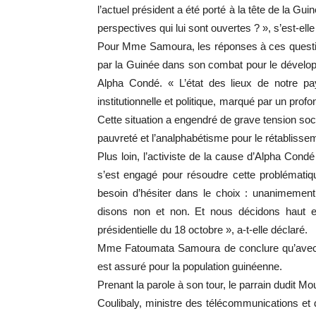
l’actuel président a été porté à la tête de la Gui
perspectives qui lui sont ouvertes ? », s’est-elle
Pour Mme Samoura, les réponses à ces questio
par la Guinée dans son combat pour le dévelo
Alpha Condé. « L’état des lieux de notre pay
institutionnelle et politique, marqué par un prof
Cette situation a engendré de grave tension soci
pauvreté et l’analphabétisme pour le rétablisse
Plus loin, l’activiste de la cause d’Alpha Cond
s’est engagé pour résoudre cette problématiq
besoin d’hésiter dans le choix : unanimemen
disons non et non. Et nous décidons haut et
présidentielle du 18 octobre », a-t-elle déclaré.
Mme Fatoumata Samoura de conclure qu’avec l
est assuré pour la population guinéenne.
Prenant la parole à son tour, le parrain dudi
Coulibaly, ministre des télécommunications et 