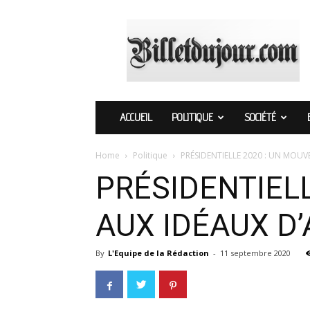
Billetdujour.com
ACCUEIL
POLITIQUE
SOCIÉTÉ
Home
Politique
PRÉSIDENTIELLE 2020 : UN MOU
PRÉSIDENTIEL
AUX IDÉAUX D
By
L'Equipe de la Rédaction
-
11 septembre 2020