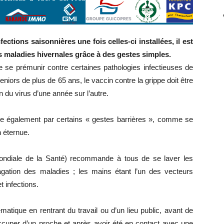
fections saisonnières une fois celles-ci installées, il est
s maladies hivernales grâce à des gestes simples.
e se prémunir contre certaines pathologies infectieuses de
niors de plus de 65 ans, le vaccin contre la grippe doit être
 du virus d’une année sur l’autre.
e également par certains « gestes barrières », comme se
n éternue.
ondiale de la Santé) recommande à tous de se laver les
gation des maladies ; les mains étant l’un des vecteurs
 infections.
matique en rentrant du travail ou d’un lieu public, avant de
ccuper d’un proche et après avoir été en contact avec une