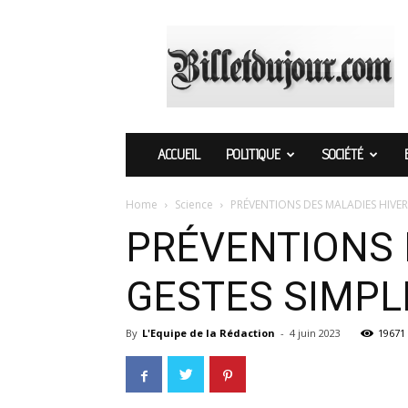
Billetdujour.com
ACCUEIL
POLITIQUE
SOCIÉTÉ
Home
Science
PRÉVENTIONS DES MALADIES HIVERN
PRÉVENTIONS 
GESTES SIMPL
By
L'Equipe de la Rédaction
-
4 juin 2023
19671