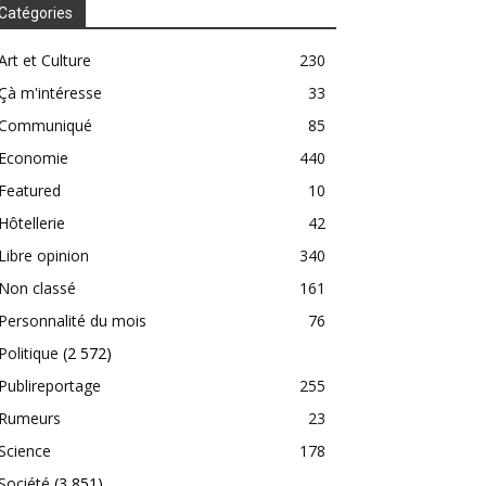
Catégories
Art et Culture
230
Çà m'intéresse
33
Communiqué
85
Economie
440
Featured
10
Hôtellerie
42
Libre opinion
340
Non classé
161
Personnalité du mois
76
Politique
(2 572)
Publireportage
255
Rumeurs
23
Science
178
Société
(3 851)