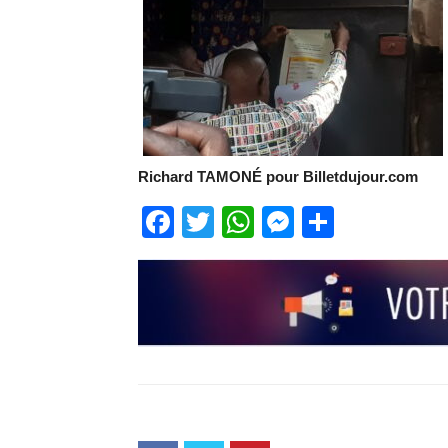
Richard TAMONÉ pour Billetdujour.com
Facebook
Twitter
WhatsApp
Messenge
Partage