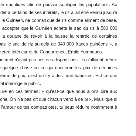
e sacrifices afin de pouvoir soulager les populations. Au
er à certains de ses intérêts, le riz allait être vendu jusqu’à
 le Guinéen, ne connait que de riz comme aliment de base.
 accepter que le Guinéen achète le sac du riz à 580 000
 la douane de revoir à la baisse la rentrée de certaines
as le sac de riz au-delà de 340 000 francs guinéens », a
mmerce Intérieur et de Concurrence, Emile Yombouno.
rnement n’avait pas pris ces dispositions. Ils n’allaient même
re quelque chose en ce qui concerne les prix de certaines
blème de prix, c’est qu’il y a des marchandises. Est-ce que
-il interrogé le public.
re en ces termes: « qu’est-ce que nous allons dire aux
iche. On n’a pas dit que chacun vend à ce prix. Mais que si
as l’amour de tes compatriotes, tu peux réduire notamment à