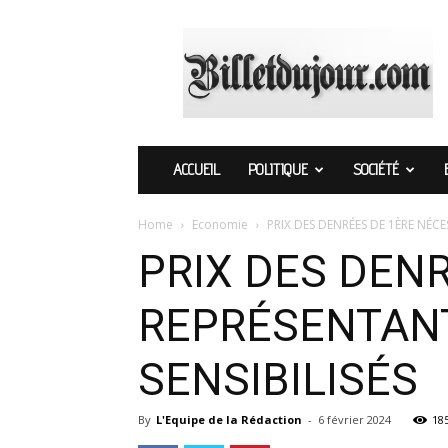
Billetdujour.com
ACCUEIL
POLITIQUE
SOCIÉTÉ
Home
Economie
PRIX DES DENRÉES DE 1ÈRE NÉCE
PRIX DES DENR
REPRÉSENTAN
SENSIBILISÉS
By
L'Equipe de la Rédaction
-
6 février 2024
18