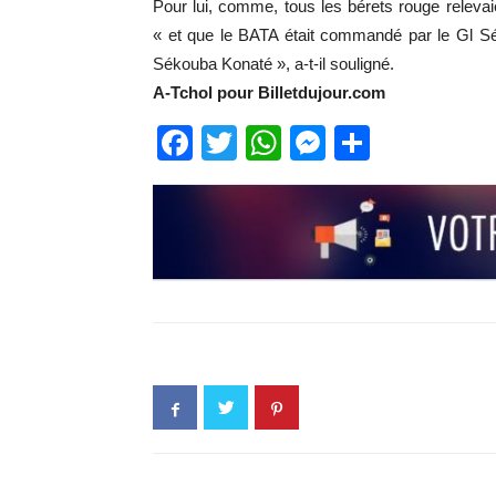
Pour lui, comme, tous les bérets rouge releva
« et que le BATA était commandé par le Gl Sé
Sékouba Konaté », a-t-il souligné.
A-Tchol pour Billetdujour.com
Facebook
Twitter
WhatsApp
Messenge
Partage