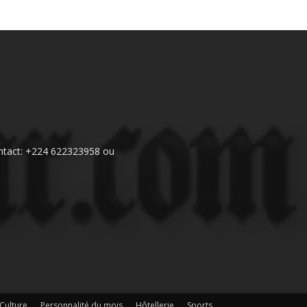
 Contact: +224 622323958 ou
Culture
Personnalité du mois
Hôtellerie
Sports