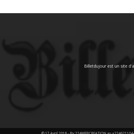
Billetdujour est un site d
© 17 Avril 2018 - By 224WEBCREATION au +224621104