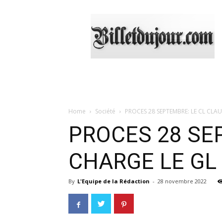
Billetdujour.com
Home
Société
PROCES 28 SEPTEMBRE: LE CL CLA
PROCES 28 SEP
CHARGE LE GL
By
L'Equipe de la Rédaction
-
28 novembre 2022