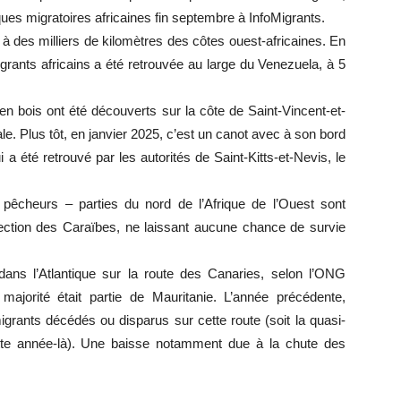
iques migratoires africaines fin septembre à InfoMigrants.
 à des milliers de kilomètres des côtes ouest-africaines. En
rants africains a été retrouvée au large du Venezuela, à 5
en bois ont été découverts sur la côte de Saint-Vincent-et-
le. Plus tôt, en janvier 2025, c’est un canot avec à son bord
 été retrouvé par les autorités de Saint-Kitts-et-Nevis, le
cheurs – parties du nord de l’Afrique de l’Ouest sont
rection des Caraïbes, ne laissant aucune chance de survie
ans l’Atlantique sur la route des Canaries, selon l’ONG
jorité était partie de Mauritanie. L’année précédente,
rants décédés ou disparus sur cette route (soit la quasi-
tte année-là). Une baisse notamment due à la chute des