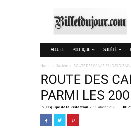
Billetdujour.com
ACCUEIL
POLITIQUE
SOCIÉTÉ
Home
Société
ROUTE DES CANARIES : DES DIZAIN
ROUTE DES CAN
PARMI LES 20
By
L'Equipe de la Rédaction
-
11 janvier 2026
2