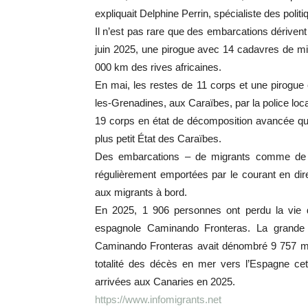
expliquait Delphine Perrin, spécialiste des polit
Il n’est pas rare que des embarcations dérivent
juin 2025, une pirogue avec 14 cadavres de mig
000 km des rives africaines.
En mai, les restes de 11 corps et une pirogue 
les-
Grenadines, aux Caraïbes, par la police loca
19 corps en état de décomposition avancée qui a
plus petit État des Caraïbes.
Des embarcations – de migrants comme de pê
régulièrement emportées par le courant en di
aux migrants à bord.
En 2025, 1 906 personnes ont perdu la vie d
espagnole Caminando Fronteras. La grande ma
Caminando Fronteras avait dénombré 9 757 mig
totalité des décès en mer vers l’Espagne ce
arrivées aux Canaries en 2025.
https://www.infomigrants.net