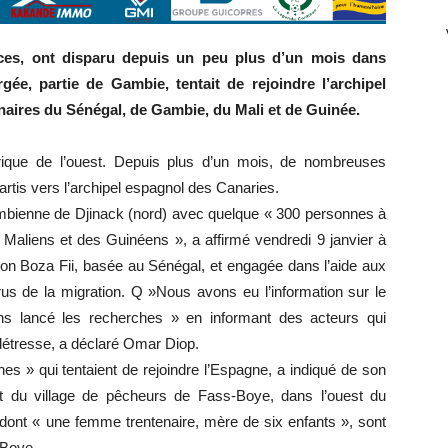
rces, ont disparu depuis un peu plus d’un mois dans
gée, partie de Gambie, tentait de rejoindre l’archipel
inaires du Sénégal, de Gambie, du Mali et de Guinée.
frique de l’ouest. Depuis plus d’un mois, de nombreuses
artis vers l’archipel espagnol des Canaries.
gambienne de Djinack (nord) avec quelque « 300 personnes à
Maliens et des Guinéens », a affirmé vendredi 9 janvier à
ion Boza Fii, basée au Sénégal, et engagée dans l’aide aux
us de la migration. Q »Nous avons eu l’information sur le
ns lancé les recherches » en informant des acteurs qui
étresse, a déclaré Omar Diop.
es » qui tentaient de rejoindre l’Espagne, a indiqué de son
 du village de pêcheurs de Fass-Boye, dans l’ouest du
dont « une femme trentenaire, mère de six enfants », sont
-Boye.