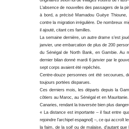
L’absence de nouvelles des passagers de la pi
à bord, a précisé Mamadou Guèye Thioune, 
contre la migration irrégulière. De nombreux mig
il ajouté, citant ces familles.
La semaine dernière, un autre drame s’est jo
janvier, une embarcation de plus de 200 personn
du Sénégal de North Bank, en Gambie. Au mo
dernier bilan donné mardi 6 janvier par le go
sept corps avaient été repêchés.
Centre-douze personnes ont été secourues, do
toujours portées disparues.
Ces derniers mois, les départs depuis la Gam
côtiers au Maroc, au Sénégal et en Mauritanie
Canaries, rendant la traversée bien plus dange
« La distance est importante – il faut entre qu
rejoindre l’archipel espagnol] –, ce qui accroît 
la faim, de la soif ou de malaise, d’autant qu