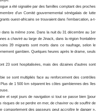
rogue a été signalée par des familles comptant des proches
membre d’un Comité gouvernemental sénégalais de lutte
rants ouest-africains se trouvaient dans l’embarcation, a-t-
ué dans la même zone. Dans la nuit du 31 décembre au 1er
es a chaviré au large de Jinack, dans la région frontalière
ins 39 migrants sont morts dans ce naufrage, selon le
uvernement gambien. Quelques heures après le drame, seuls
nt 23 sont hospitalisées, mais des dizaines d’autres sont
bie se sont multipliés face au renforcement des contrôles
. Plus de 1 500 km séparent les côtes gambiennes des îles
reuse.
atre et sept jours de navigation si tout se passe bien [pour
les risques de se perdre en mer, de chavirer ou de souffrir de
e le comportement des passeurs peut accroître le danger »,