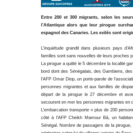
Entre 200 et 300 migrants, selon les sou
l’Atlantique alors que leur pirogue surchar
espagnol des Canaries. Les exilés sont orig
L’inquiétude grandit dans plusieurs pays d’A
familles sont sans nouvelles de leurs proches p
La pirogue a quitté le 5 décembre la localité 
bord dont des Sénégalais, des Gambiens, des 
l’AFP Omar Diop, un porte-parole de l’associat
personnes migrantes et aux familles de dispar
départ de la pirogue le 27 décembre et avo
secourent en mer les personnes migrantes en d
L’embarcation transporte « plus de 200 personn
côté à l’AFP Cheikh Mamour Bâ, un habitant
Sénégal. Nombre de passagers de la pirogue, 
originaires selon lui de villages voisins de Fass