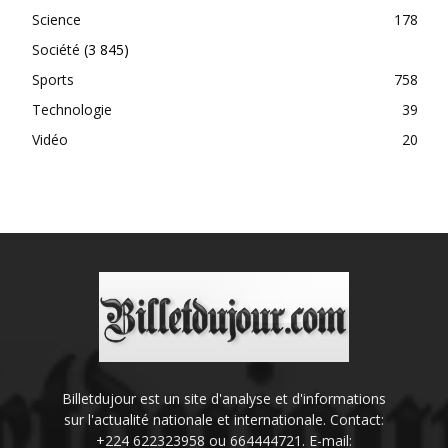
Science
178
Société
(3 845)
Sports
758
Technologie
39
Vidéo
20
Billetdujour est un site d'analyse et d'informations
sur l'actualité nationale et internationale. Contact:
+224 622323958 ou 664444721. E-mail: