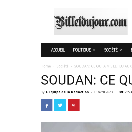
Billetdujour.com
ACCUEIL
POLITIQUE
SOCIÉTÉ
Home
Société
SOUDAN: CE QUI A MIS LE FEU AU
SOUDAN: CE QU
By
L'Equipe de la Rédaction
-
16 avril 2023
2393