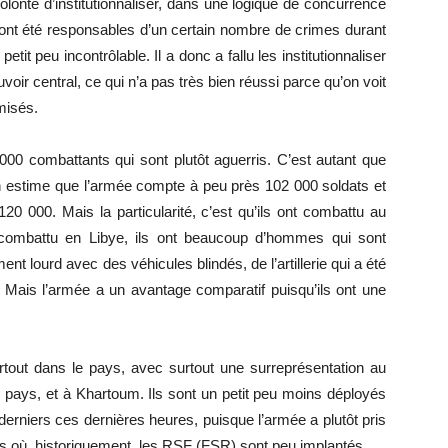
lonté d’institutionnaliser, dans une logique de concurrence
ui ont été responsables d’un certain nombre de crimes durant
tit peu incontrôlable. Il a donc a fallu les institutionnaliser
uvoir central, ce qui n’a pas très bien réussi parce qu’on voit
misés.
000 combattants qui sont plutôt aguerris. C’est autant que
On estime que l’armée compte à peu près 102 000 soldats et
20 000. Mais la particularité, c’est qu’ils ont combattu au
 combattu en Libye, ils ont beaucoup d’hommes qui sont
ent lourd avec des véhicules blindés, de l’artillerie qui a été
 Mais l’armée a un avantage comparatif puisqu’ils ont une
out dans le pays, avec surtout une surreprésentation au
u pays, et à Khartoum. Ils sont un petit peu moins déployés
s derniers ces dernières heures, puisque l’armée a plutôt pris
s où, historiquement, les RSF (FSR) sont peu implantés.