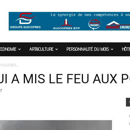
ECONOMIE
ART&CULTURE
PERSONNALITÉ DU MOIS
HÔTE
X POUDRES…
I A MIS LE FEU AUX
7