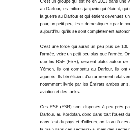
C’est un groupe qui est né en 2013 dans une vo
au Darfour, les milices janjawid qui étaient, q
la guerre au Darfour et qui étaient devenues un pe
pour, un petit peu, les « domestiquer » par le po
aujourd’hui qu’ils se sont complètement autono
C’est une force qui aurait un peu plus de 100 
l’armée, voire un petit peu plus que l’armée. 
que les RSF (FSR), seraient plutôt autour de 1
Yémen, ils ont combattu au Darfour, ils ont
aguerris. Ils bénéficient d’un armement relativem
notamment livrée par les Émirats arabes unis.
aviation et des tanks.
Ces RSF (FSR) sont disposés à peu près part
Darfour, au Kordofan, donc dans tout l’ouest d
dans l’est du pays et d’ailleurs, on l’a vu là ce
la main dans ces secteurs-là, mais des secteur