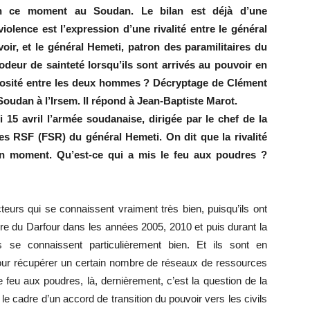
en ce moment au Soudan. Le bilan est déjà d’une
olence est l’expression d’une rivalité entre le général
voir, et le général Hemeti, patron des paramilitaires du
odeur de sainteté lorsqu’ils sont arrivés au pouvoir en
imosité entre les deux hommes ? Décryptage de Clément
oudan à l’Irsem. Il répond à Jean-Baptiste Marot.
5 avril l’armée soudanaise, dirigée par le chef de la
res RSF (FSR) du général Hemeti. On dit que la rivalité
n moment. Qu’est-ce qui a mis le feu aux poudres ?
urs qui se connaissent vraiment très bien, puisqu’ils ont
re du Darfour dans les années 2005, 2010 et puis durant la
se connaissent particulièrement bien. Et ils sont en
pour récupérer un certain nombre de réseaux de ressources
e feu aux poudres, là, dernièrement, c’est la question de la
e cadre d’un accord de transition du pouvoir vers les civils