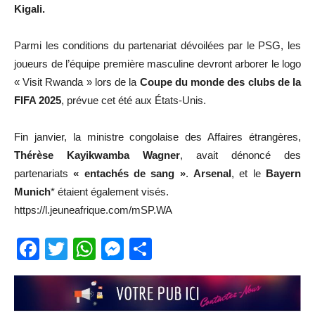
Kigali.
Parmi les conditions du partenariat dévoilées par le PSG, les
joueurs de l’équipe première masculine devront arborer le logo
« Visit Rwanda » lors de la
Coupe du monde des clubs de la
FIFA 2025
, prévue cet été aux États-Unis.
Fin janvier, la ministre congolaise des Affaires étrangères,
Thérèse Kayikwamba Wagner
, avait dénoncé des
partenariats
« entachés de sang »
.
Arsenal
, et le
Bayern
Munich
* étaient également visés.
https://l.jeuneafrique.com/mSP.WA
Facebook
Twitter
WhatsApp
Messenger
Partager