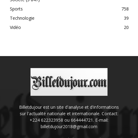
Sports
758
Technologie
39
Vidéo
20
Billetdujour est un site d'analyse et d'informations
sur l'actualité nationale et internationale. Contact:
+224 622323958 ou 664444721. E-mail:
billetdujour2018@gmail.com