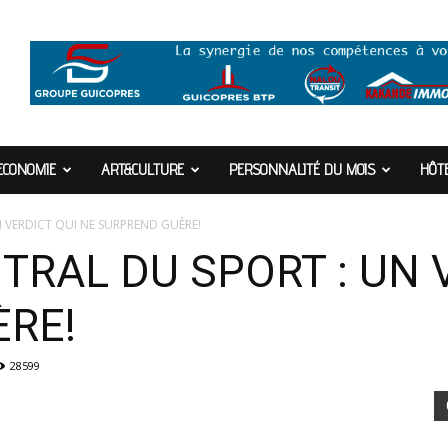
ECONOMIE
ART&CULTURE
PERSONNALITÉ DU MOIS
HÔTE
N VERDICT QUI NE SURPREND GUÈRE!
TRAL DU SPORT : UN 
ÈRE!
28599