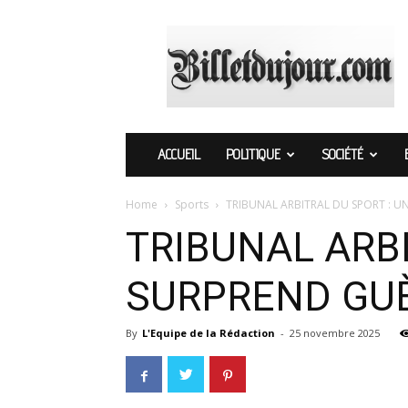
Billetdujour.com
ACCUEIL
POLITIQUE
SOCIÉTÉ
Home
Sports
TRIBUNAL ARBITRAL DU SPORT : U
TRIBUNAL ARBI
SURPREND GU
By
L'Equipe de la Rédaction
-
25 novembre 2025