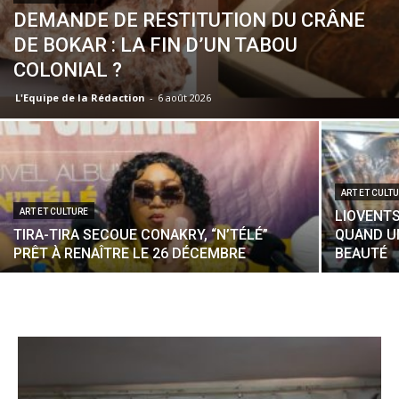
DEMANDE DE RESTITUTION DU CRÂNE
DE BOKAR : LA FIN D’UN TABOU
COLONIAL ?
L'Equipe de la Rédaction
-
6 août 2026
ART ET CULT
ART ET CULTURE
LIOVENTS
TIRA-TIRA SECOUE CONAKRY, “N’TÉLÉ”
QUAND U
PRÊT À RENAÎTRE LE 26 DÉCEMBRE
BEAUTÉ