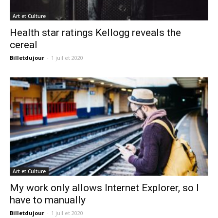
Art et Culture
Health star ratings Kellogg reveals the
cereal
Billetdujour
-
1 juillet 2020
Art et Culture
My work only allows Internet Explorer, so I
have to manually
Billetdujour
-
1 juillet 2020