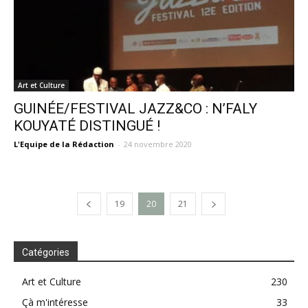
Art et Culture
GUINÉE/FESTIVAL JAZZ&CO : N’FALY
KOUYATÉ DISTINGUÉ !
L'Equipe de la Rédaction
-
24 novembre 2020
19
20
21
Catégories
Art et Culture
230
Çà m'intéresse
33