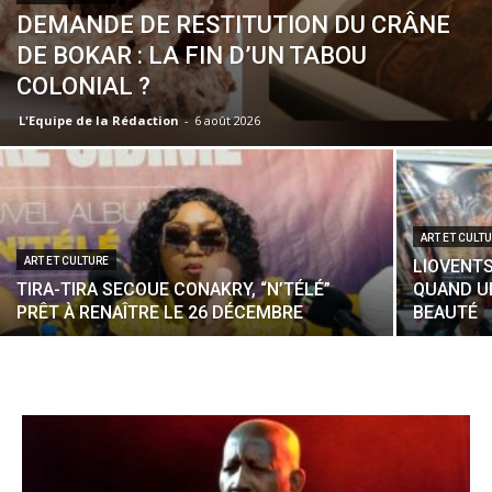
DEMANDE DE RESTITUTION DU CRÂNE
DE BOKAR : LA FIN D’UN TABOU
COLONIAL ?
L'Equipe de la Rédaction
-
6 août 2026
ART ET CULT
ART ET CULTURE
LIOVENTS
TIRA-TIRA SECOUE CONAKRY, “N’TÉLÉ”
QUAND U
PRÊT À RENAÎTRE LE 26 DÉCEMBRE
BEAUTÉ