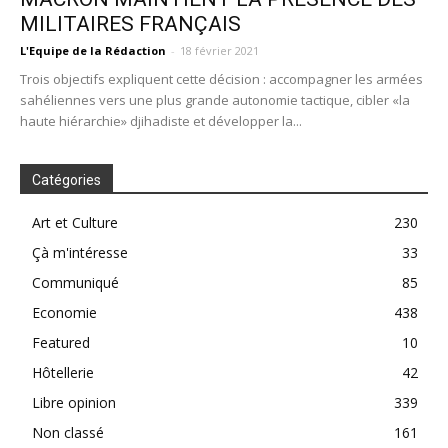
MILITAIRES FRANÇAIS
L'Equipe de la Rédaction
-
18 février 2021
Trois objectifs expliquent cette décision : accompagner les armées
sahéliennes vers une plus grande autonomie tactique, cibler «la
haute hiérarchie» djihadiste et développer la...
Catégories
Art et Culture
230
Çà m'intéresse
33
Communiqué
85
Economie
438
Featured
10
Hôtellerie
42
Libre opinion
339
Non classé
161