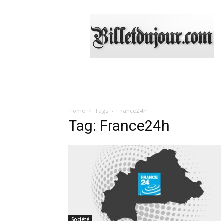
Billetdujour.com
Home
Tags
France24h
Tag: France24h
Société