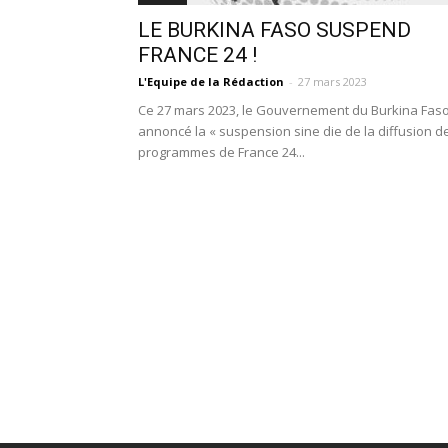
LE BURKINA FASO SUSPEND
FRANCE 24 !
L'Equipe de la Rédaction
-
27 mars 2023
Ce 27 mars 2023, le Gouvernement du Burkina Fas
annoncé la « suspension sine die de la diffusion d
programmes de France 24...