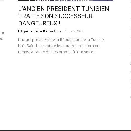
L’ANCIEN PRESIDENT TUNISIEN
TRAITE SON SUCCESSEUR
DANGEUREUX !
L'Equipe de la Rédaction
-
1 mars 2023
o a
es
L’actuel président de la République de la Tunisie,
Kaïs Saïed s’est attiré les foudres ces derniers
temps, à cause de ses propos à l’encontre...