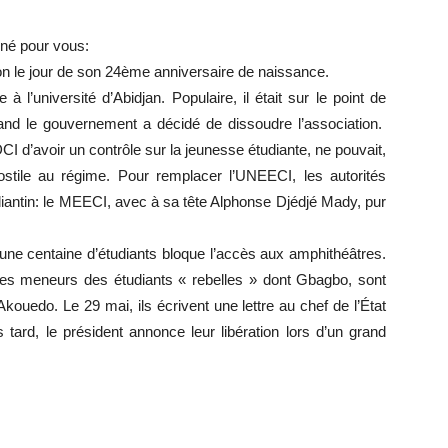
nné pour vous:
on le jour de son 24ème anniversaire de naissance.
 à l’université d’Abidjan. Populaire, il était sur le point de
nd le gouvernement a décidé de dissoudre l’association.
 d’avoir un contrôle sur la jeunesse étudiante, ne pouvait,
ostile au régime. Pour remplacer l’UNEECI, les autorités
antin: le MEECI, avec à sa tête Alphonse Djédjé Mady, pur
’une centaine d’étudiants bloque l’accès aux amphithéâtres.
 les meneurs des étudiants « rebelles » dont Gbagbo, sont
ouedo. Le 29 mai, ils écrivent une lettre au chef de l’État
tard, le président annonce leur libération lors d’un grand
r
r