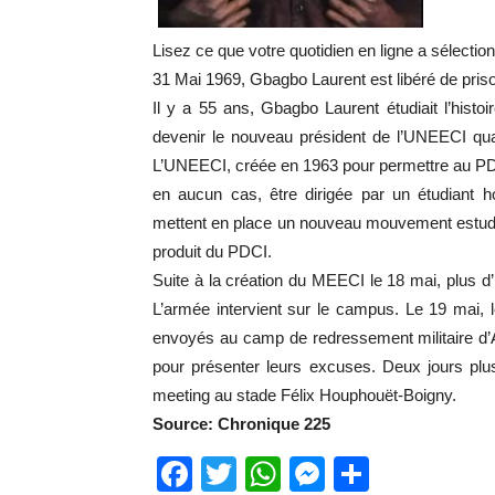
Lisez ce que votre quotidien en ligne a sélectio
31 Mai 1969, Gbagbo Laurent est libéré de pris
Il y a 55 ans, Gbagbo Laurent étudiait l’histoire
devenir le nouveau président de l’UNEECI qua
L’UNEECI, créée en 1963 pour permettre au PDCI
en aucun cas, être dirigée par un étudiant h
mettent en place un nouveau mouvement estudi
produit du PDCI.
Suite à la création du MEECI le 18 mai, plus d
L’armée intervient sur le campus. Le 19 mai,
envoyés au camp de redressement militaire d’Ak
pour présenter leurs excuses. Deux jours plus 
meeting au stade Félix Houphouët-Boigny.
Source: Chronique 225
Facebook
Twitter
WhatsApp
Messenge
Partage