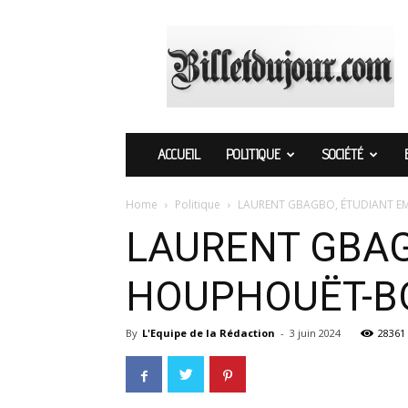
Billetdujour.com
ACCUEIL
POLITIQUE
SOCIÉTÉ
Home
Politique
LAURENT GBAGBO, ÉTUDIANT E
LAURENT GBAG
HOUPHOUËT-BO
By
L'Equipe de la Rédaction
-
3 juin 2024
28361