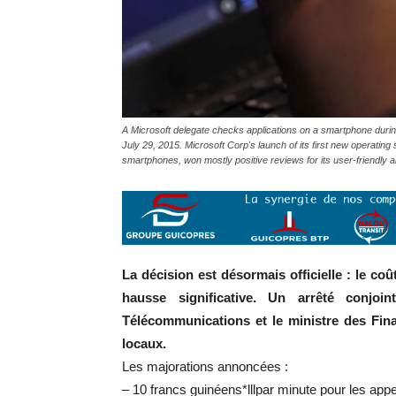
A Microsoft delegate checks applications on a smartphone durin
July 29, 2015. Microsoft Corp's launch of its first new operatin
smartphones, won mostly positive reviews for its user-frien
La décision est désormais officielle : le c
hausse significative. Un arrêté conjo
Télécommunications et le ministre des Fina
locaux.
Les majorations annoncées :
– 10 francs guinéens*lllpar minute pour les ap