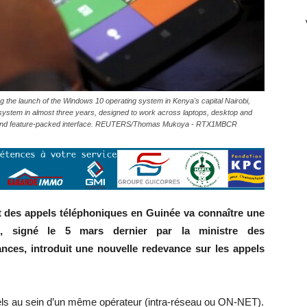
g the launch of the Windows 10 operating system in Kenya's capital Nairobi,
g system in almost three years, designed to work across laptops, desktop and
dly and feature-packed interface. REUTERS/Thomas Mukoya - RTX1MBCR
oût des appels téléphoniques en Guinée va connaître une
int, signé le 5 mars dernier par la ministre des
nces, introduit une nouvelle redevance sur les appels
pels au sein d’un même opérateur (intra-réseau ou ON-NET).