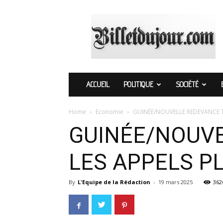
Billetdujour.com
ACCUEIL
POLITIQUE
SOCIÉTÉ
Home
Economie
GUINÉE/NOUVELLE REDEVANCE T
GUINÉE/NOUVE
LES APPELS P
By
L'Equipe de la Rédaction
-
19 mars 2025
362