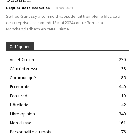
L'Equipe de la Rédaction
-
18 mai 2024
Serhou Guirassy a comme d'habitude fait trembler le filet, ce à
deux reprises ce samedi 18 mai 2024 contre Borussia
Mönchengladbach en cette 34ème...
Catégories
Art et Culture
230
Çà m'intéresse
33
Communiqué
85
Economie
440
Featured
10
Hôtellerie
42
Libre opinion
340
Non classé
161
Personnalité du mois
76