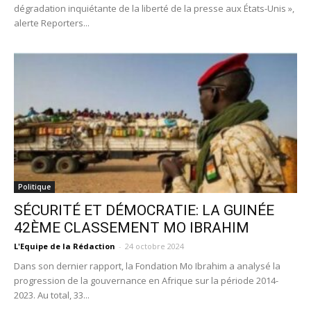
dégradation inquiétante de la liberté de la presse aux États-Unis »,
alerte Reporters...
Politique
SÉCURITÉ ET DÉMOCRATIE: LA GUINÉE
42ÈME CLASSEMENT MO IBRAHIM
L'Equipe de la Rédaction
-
24 octobre 2024
Dans son dernier rapport, la Fondation Mo Ibrahim a analysé la
progression de la gouvernance en Afrique sur la période 2014-
2023. Au total, 33...