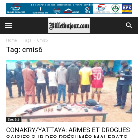
Home
Tags
Cmis6
Tag: cmis6
Société
CONAKRY/YATTAYA: ARMES ET DROGUES
SAISIES SUR DES PRÉSUMÉS MALFRATS