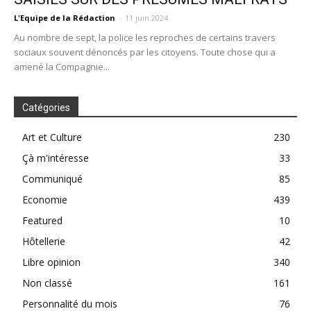
L'Equipe de la Rédaction
-
11 juin 2024
Au nombre de sept, la police les reproches de certains travers
sociaux souvent dénoncés par les citoyens. Toute chose qui a
amené la Compagnie...
Catégories
Art et Culture
230
Çà m'intéresse
33
Communiqué
85
Economie
439
Featured
10
Hôtellerie
42
Libre opinion
340
Non classé
161
Personnalité du mois
76