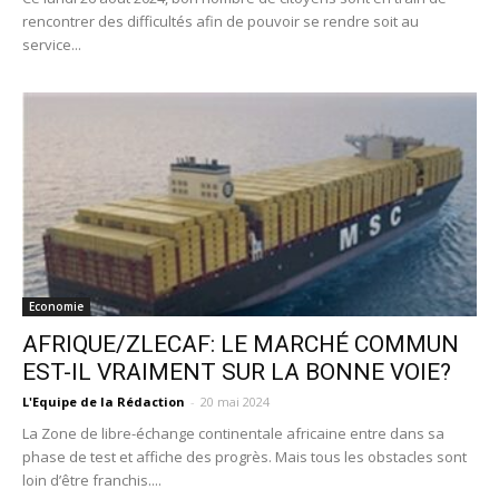
rencontrer des difficultés afin de pouvoir se rendre soit au
service...
Economie
AFRIQUE/ZLECAF: LE MARCHÉ COMMUN
EST-IL VRAIMENT SUR LA BONNE VOIE?
L'Equipe de la Rédaction
-
20 mai 2024
La Zone de libre-échange continentale africaine entre dans sa
phase de test et affiche des progrès. Mais tous les obstacles sont
loin d’être franchis....