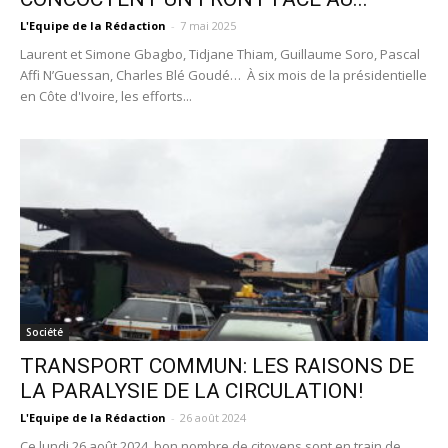
L'Equipe de la Rédaction
-
7 mai 2025
Laurent et Simone Gbagbo, Tidjane Thiam, Guillaume Soro, Pascal
Affi N’Guessan, Charles Blé Goudé… À six mois de la présidentielle
en Côte d'Ivoire, les efforts...
Société
TRANSPORT COMMUN: LES RAISONS DE
LA PARALYSIE DE LA CIRCULATION!
L'Equipe de la Rédaction
-
26 août 2024
Ce lundi 26 août 2024, bon nombre de citoyens sont en train de