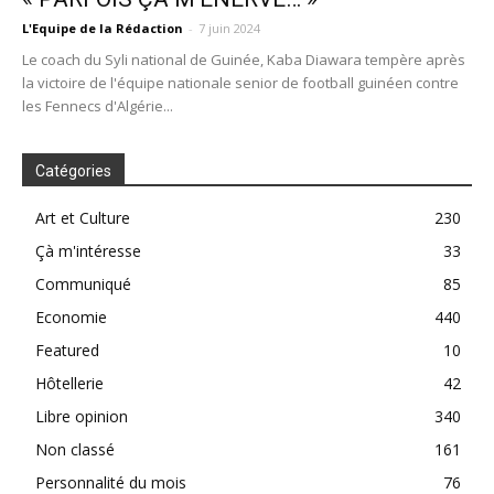
L'Equipe de la Rédaction
-
7 juin 2024
Le coach du Syli national de Guinée, Kaba Diawara tempère après
la victoire de l'équipe nationale senior de football guinéen contre
les Fennecs d'Algérie...
Catégories
Art et Culture
230
Çà m'intéresse
33
Communiqué
85
Economie
440
Featured
10
Hôtellerie
42
Libre opinion
340
Non classé
161
Personnalité du mois
76