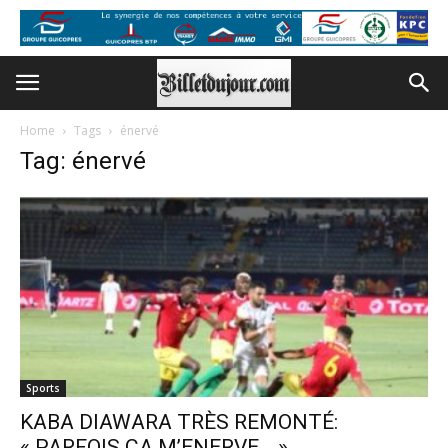
Home
Tags
énervé
Tag: énervé
Sports
KABA DIAWARA TRÈS REMONTÉ:
« PARFOIS ÇA M’ENERVE… »