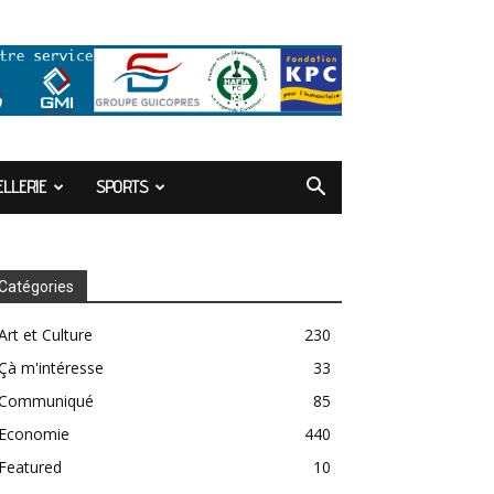
LLERIE
SPORTS
Catégories
Art et Culture
230
Çà m'intéresse
33
Communiqué
85
Economie
440
Featured
10