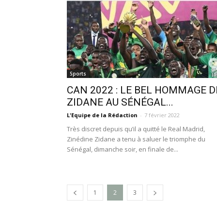
Sports
CAN 2022 : LE BEL HOMMAGE D
ZIDANE AU SÉNÉGAL...
L'Equipe de la Rédaction
-
7 février 2022
Très discret depuis qu’il a quitté le Real Madrid,
Zinédine Zidane a tenu à saluer le triomphe du
Sénégal, dimanche soir, en finale de...
1
2
3