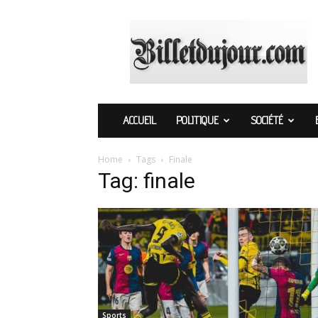
Billetdujour.com
ACCUEIL
POLITIQUE
SOCIÉTÉ
Home
Tags
Finale
Tag: finale
Sports