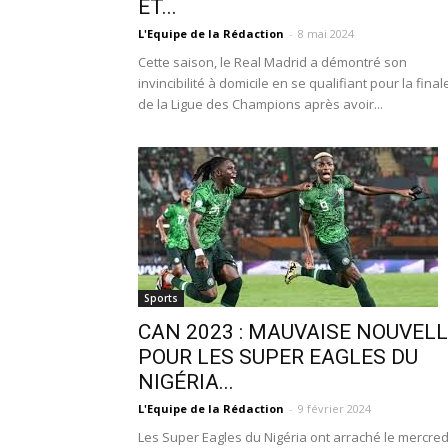
ET...
L'Equipe de la Rédaction
-
8 mai 2024
Cette saison, le Real Madrid a démontré son
invincibilité à domicile en se qualifiant pour la final
de la Ligue des Champions après avoir...
Sports
CAN 2023 : MAUVAISE NOUVEL
POUR LES SUPER EAGLES DU
NIGÉRIA...
L'Equipe de la Rédaction
-
9 février 2024
Les Super Eagles du Nigéria ont arraché le mercred