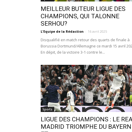
MEILLEUR BUTEUR LIGUE DES
CHAMPIONS, QUI TALONNE
SERHOU?
L'Equipe de la Rédaction
-
16 avril 2025
Disqualifié en match retour des quarts de finale à
Borussia Dortmund/Allemagne ce mardi 15 avril 202
En dépit, de la victoire 3-1 contre le...
Sports
LIGUE DES CHAMPIONS : LE RE
MADRID TRIOMPHE DU BAYERN