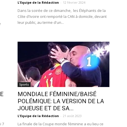
L'Equipe de la Rédaction
-
12 février 2024
Dans la soirée de ce dimanche, les Éléphants de la
Côte d'Ivoire ont remporté la CAN à domicile, devant
leur public, au terme d'un...
e
Sports
LE
MONDIALE FÉMININE/BAISÉ
POLÉMIQUE: LA VERSION DE LA
JOUEUSE ET DE SA...
L'Equipe de la Rédaction
-
21 août 2023
i 7
La finale de la Coupe monde féminine a eu lieu ce