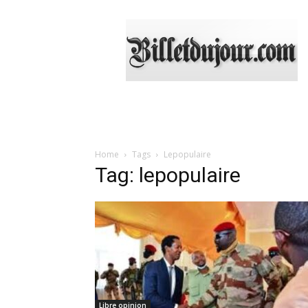
Billetdujour.com
Home
Tags
Lepopulaire
Tag: lepopulaire
Libre opinion