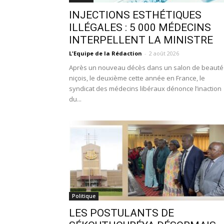
INJECTIONS ESTHÉTIQUES
ILLÉGALES : 5 000 MÉDECINS
INTERPELLENT LA MINISTRE
L'Equipe de la Rédaction
-
2 août 2026
Après un nouveau décès dans un salon de beauté
niçois, le deuxième cette année en France, le
syndicat des médecins libéraux dénonce l’inaction
du...
Politique
LES POSTULANTS DE