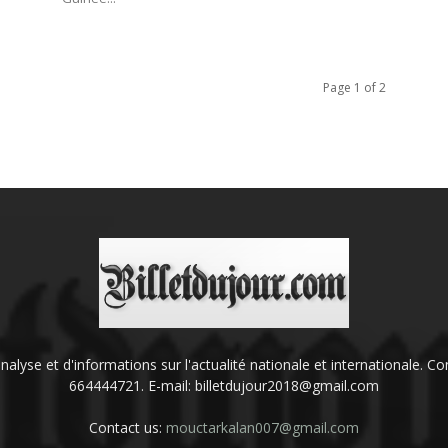
Page 1 of 2
'analyse et d'informations sur l'actualité nationale et internationale.
664444721. E-mail: billetdujour2018@gmail.com
Contact us:
mouctarkalan007@gmail.com