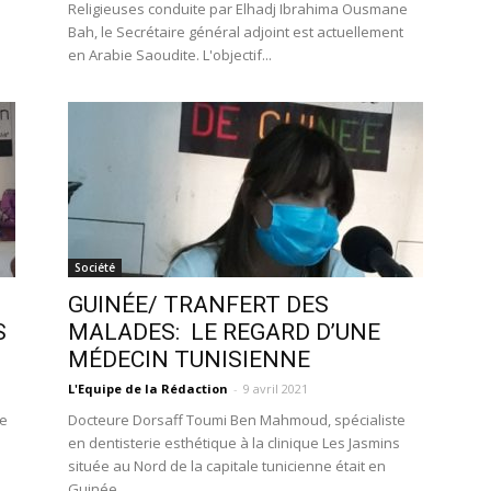
Religieuses conduite par Elhadj Ibrahima Ousmane
Bah, le Secrétaire général adjoint est actuellement
en Arabie Saoudite. L'objectif...
Société
GUINÉE/ TRANFERT DES
S
MALADES: LE REGARD D’UNE
MÉDECIN TUNISIENNE
L'Equipe de la Rédaction
-
9 avril 2021
ée
Docteure Dorsaff Toumi Ben Mahmoud, spécialiste
en dentisterie esthétique à la clinique Les Jasmins
située au Nord de la capitale tunicienne était en
Guinée...