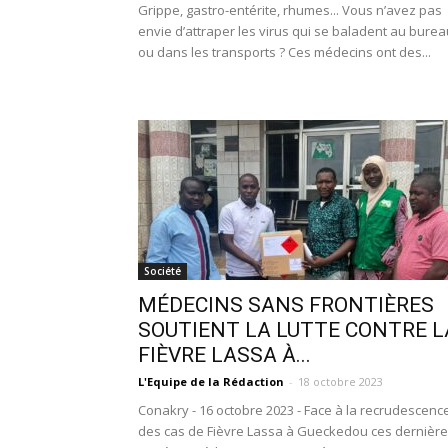
Grippe, gastro-entérite, rhumes... Vous n’avez pas
envie d’attraper les virus qui se baladent au burea
ou dans les transports ? Ces médecins ont des...
Société
MÉDECINS SANS FRONTIÈRES
SOUTIENT LA LUTTE CONTRE L
FIÈVRE LASSA À...
L'Equipe de la Rédaction
-
18 octobre 2023
Conakry - 16 octobre 2023 - Face à la recrudescenc
des cas de Fièvre Lassa à Gueckedou ces dernièr