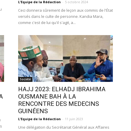
L'Equipe de la Rédaction
-
5 octobre 2024
u
Ceci donnera sûrement de leçon aux commis de l'État
versés dans le culte de personne. Kandia Mara,
comme c'est de lui qu'il s'agit, a...
Société
HAJJ 2023: ELHADJ IBRAHIMA
A
OUSMANE BAH À LA
RENCONTRE DES MEDECINS
GUINÉENS
L'Equipe de la Rédaction
-
11 juin 2023
e
es
Une délégation du Secrétariat Général aux Affaires