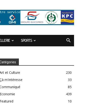
LLERIE
SPORTS
Catégories
Art et Culture
230
Çà m'intéresse
33
Communiqué
85
Economie
439
Featured
10