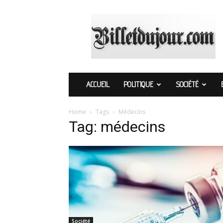
Billetdujour.com
ACCUEIL
POLITIQUE
SOCIÉTÉ
Home
Tags
Médecins
Tag: médecins
Société