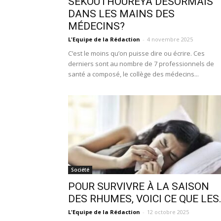
SÉKOUTHOURÉYA DÉSORMAIS
DANS LES MAINS DES
MÉDECINS?
L'Equipe de la Rédaction
-
4 novembre 2025
C’est le moins qu’on puisse dire ou écrire. Ces
derniers sont au nombre de 7 professionnels de
santé a composé, le collège des médecins...
Société
POUR SURVIVRE À LA SAISON
DES RHUMES, VOICI CE QUE LES.
L'Equipe de la Rédaction
-
12 octobre 2025