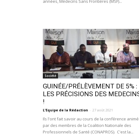
années, Médecins Sans Frontières (MSF)...
Société
GUINÉE/PRÉLÈVEMENT DE 5% :
LES PRÉCISIONS DES MEDECIN
!
L'Equipe de la Rédaction
-
27 août 2021
Ils l'ont fait savoir au cours de la conférence anim
par des membres de la Coalition Nationale des
Professionnels de Santé (CONAPROS). C'est la...