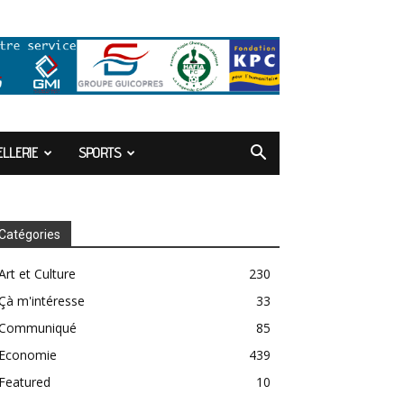
LLERIE
SPORTS
Catégories
Art et Culture
230
Çà m'intéresse
33
Communiqué
85
Economie
439
Featured
10