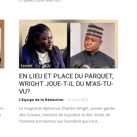
31 juillet 2024. Mais un...
Société
EN LIEU ET PLACE DU PARQUET,
WRIGHT JOUE-T-IL DU M’AS-TU-
VU?
L'Equipe de la Rédaction
-
31 août 2025
rs
Le magistrat Alphonse Charles Wright, ancien garde
u
des Sceaux, ministre de la Justice et des droits de
l'homme est revenu sur l’accident qui s’est...