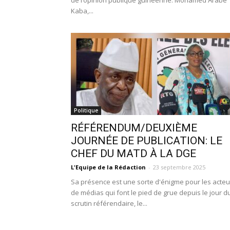
de l’opinion publique guinéenne. Mohamed Arabe
Kaba,...
Politique
RÉFÉRENDUM/DEUXIÈME
JOURNÉE DE PUBLICATION: LE
CHEF DU MATD À LA DGE
L'Equipe de la Rédaction
-
23 septembre 2025
Sa présence est une sorte d'énigme pour les acteu
de médias qui font le pied de grue depuis le jour d
scrutin référendaire, le...