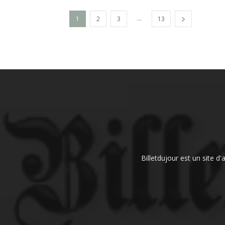
...
1
2
3
13
Billetdujour est un site d