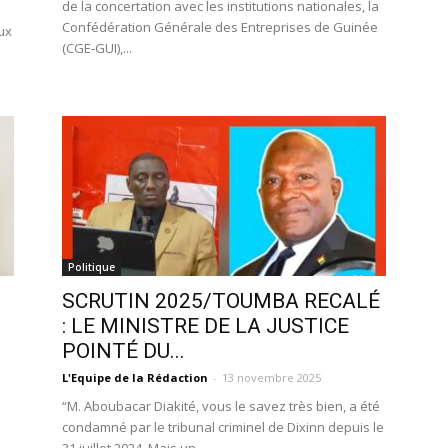
de la concertation avec les institutions nationales, la
Confédération Générale des Entreprises de Guinée
ux
(CGE-GUI),...
Politique
SCRUTIN 2025/TOUMBA RECALÉ
: LE MINISTRE DE LA JUSTICE
POINTÉ DU...
L'Equipe de la Rédaction
-
13 novembre 2025
“M. Aboubacar Diakité, vous le savez très bien, a été
condamné par le tribunal criminel de Dixinn depuis le