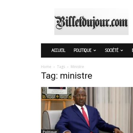
Billetdujour.com
ACCUEIL
POLITIQUE
SOCIÉTÉ
Home
Tags
Ministre
Tag: ministre
Politique