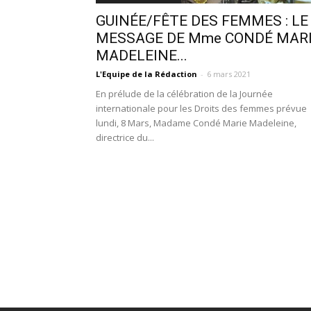
GUINÉE/FÊTE DES FEMMES : LE
MESSAGE DE Mme CONDÉ MAR
MADELEINE...
L'Equipe de la Rédaction
-
6 mars 2021
En prélude de la célébration de la Journée
internationale pour les Droits des femmes prévue
lundi, 8 Mars, Madame Condé Marie Madeleine,
directrice du...