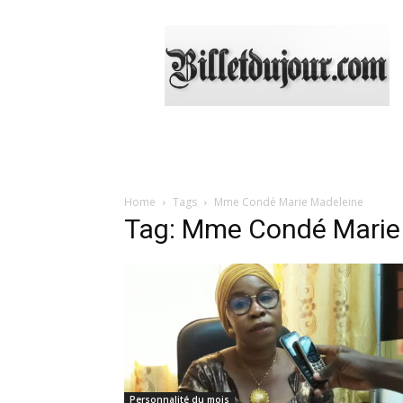
Billetdujour.com
Home
Tags
Mme Condé Marie Madeleine
Tag: Mme Condé Marie
Personnalité du mois