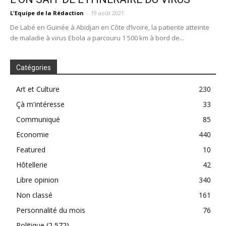
L'Equipe de la Rédaction
-
19 août 2021
De Labé en Guinée à Abidjan en Côte d’Ivoire, la patiente atteinte
de maladie à virus Ebola a parcouru 1 500 km à bord de...
Catégories
Art et Culture
230
Çà m'intéresse
33
Communiqué
85
Economie
440
Featured
10
Hôtellerie
42
Libre opinion
340
Non classé
161
Personnalité du mois
76
Politique
(2 572)