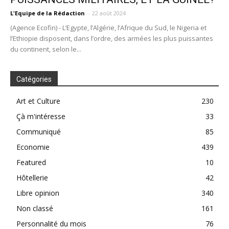
L'Equipe de la Rédaction
-
22 août 2024
(Agence Ecofin) - L’Egypte, l’Algérie, l’Afrique du Sud, le Nigeria et
l’Ethiopie disposent, dans l’ordre, des armées les plus puissantes
du continent, selon le...
Catégories
Art et Culture
230
Çà m'intéresse
33
Communiqué
85
Economie
439
Featured
10
Hôtellerie
42
Libre opinion
340
Non classé
161
Personnalité du mois
76