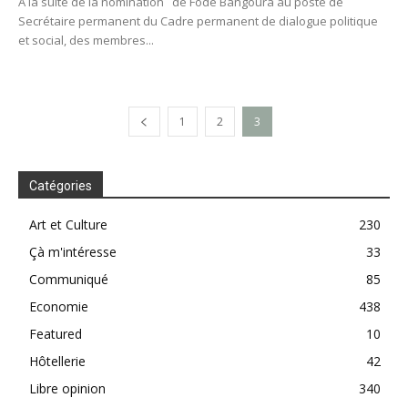
A la suite de la nomination de Fodé Bangoura au poste de
Secrétaire permanent du Cadre permanent de dialogue politique
et social, des membres...
1
2
3
Catégories
Art et Culture
230
Çà m'intéresse
33
Communiqué
85
Economie
438
Featured
10
Hôtellerie
42
Libre opinion
340