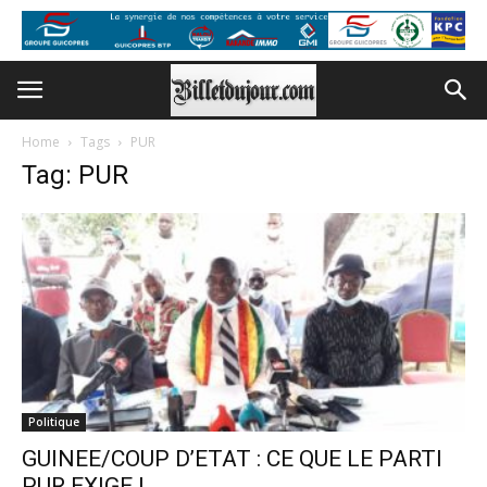
Home
Tags
PUR
Tag: PUR
Politique
GUINEE/COUP D’ETAT : CE QUE LE PARTI
PUR EXIGE !