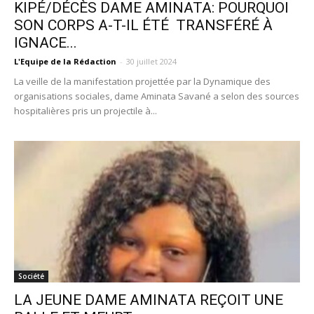
KIPÉ/DÉCÈS DAME AMINATA: POURQUOI
SON CORPS A-T-IL ÉTÉ TRANSFÉRÉ À
IGNACE...
L'Equipe de la Rédaction
-
30 juillet 2024
La veille de la manifestation projettée par la Dynamique des
organisations sociales, dame Aminata Savané a selon des sources
hospitalières pris un projectile à...
Société
LA JEUNE DAME AMINATA REÇOIT UNE