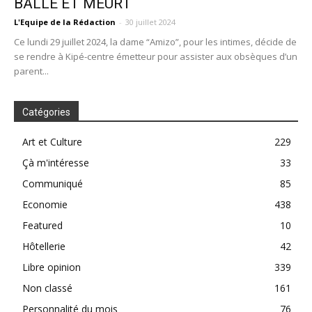
BALLE ET MEURT
L'Equipe de la Rédaction
-
30 juillet 2024
Ce lundi 29 juillet 2024, la dame “Amizo”, pour les intimes, décide de
se rendre à Kipé-centre émetteur pour assister aux obsèques d’un
parent...
Catégories
Art et Culture
229
Çà m'intéresse
33
Communiqué
85
Economie
438
Featured
10
Hôtellerie
42
Libre opinion
339
Non classé
161
Personnalité du mois
76