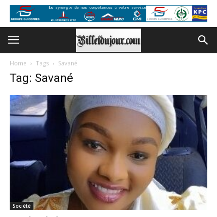
Home
Tags
Savané
Tag: Savané
Société