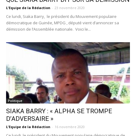
L'Equipe de la Rédaction
-
23 novembre 2020
Ce lundi, Siaka Barry, le président du Mouvement populaire
démocratique de Guinée, MPDG , député vient d’annoncer sa
démission de l’Assemblée nationale. Voici le...
Politique
SIAKA BARRY : « ALPHA SE TROMPE
D’ADVERSAIRE »
L'Equipe de la Rédaction
-
16 novembre 2020
Ce lundi, le président du Mouvement populaire démocratique de