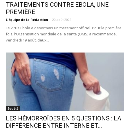
TRAITEMENTS CONTRE EBOLA, UNE
PREMIÈRE
L'Equipe de la Rédaction
-
20 août 2022
Le virus Ebola a désormais un traitement officiel. Pour la première
fois, l'Organisation mondiale de la santé (OMS) a recommandé,
vendredi 19 août, deux...
Société
LES HÉMORROÏDES EN 5 QUESTIONS : LA
DIFFÉRENCE ENTRE INTERNE ET...