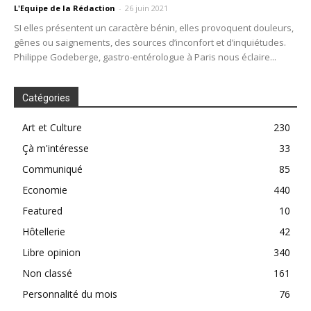
L'Equipe de la Rédaction
-
26 juin 2021
SI elles présentent un caractère bénin, elles provoquent douleurs,
gênes ou saignements, des sources d’inconfort et d’inquiétudes.
Philippe Godeberge, gastro-entérologue à Paris nous éclaire...
Catégories
Art et Culture
230
Çà m'intéresse
33
Communiqué
85
Economie
440
Featured
10
Hôtellerie
42
Libre opinion
340
Non classé
161
Personnalité du mois
76