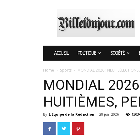
Billetdujour.com
ACCUEIL
POLITIQUE
SOCIÉTÉ
Home
Sports
MONDIAL 2026 : NEUF SÉLECTIONS 
MONDIAL 2026
HUITIÈMES, P
By
L'Equipe de la Rédaction
-
28 juin 2026
1303