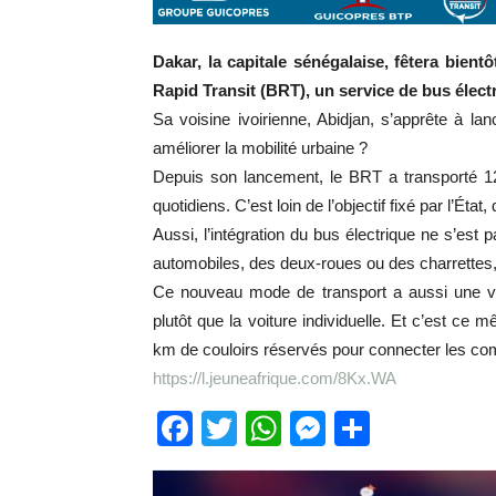
Dakar, la capitale sénégalaise, fêtera bien
Rapid Transit (BRT), un service de bus élect
Sa voisine ivoirienne, Abidjan, s’apprête à 
améliorer la mobilité urbaine ?
Depuis son lancement, le BRT a transporté 1
quotidiens. C’est loin de l’objectif fixé par l’Éta
Aussi, l’intégration du bus électrique ne s’est
automobiles, des deux-roues ou des charrettes,
Ce nouveau mode de transport a aussi une va
plutôt que la voiture individuelle. Et c’est ce 
km de couloirs réservés pour connecter les co
https://l.jeuneafrique.com/8Kx.WA
Facebook
Twitter
WhatsApp
Messenge
Partage