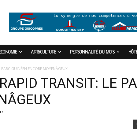
ECONOMIE
ART&CULTURE
PERSONNALITÉ DU MOIS
HÔTE
 LE PARC GUINÉEN ENCORE MOYENÂGEUX
RAPID TRANSIT: LE P
ENÂGEUX
17