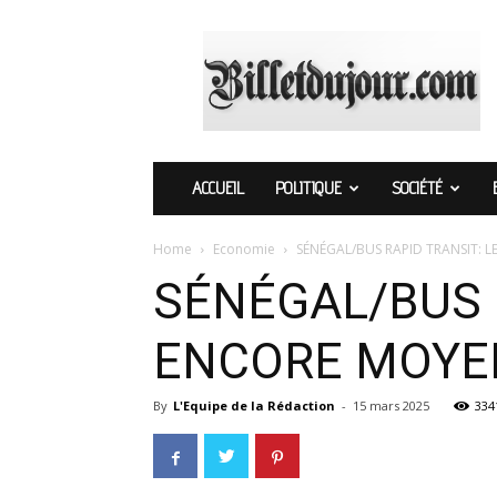
Billetdujour.com
ACCUEIL
POLITIQUE
SOCIÉTÉ
Home
Economie
SÉNÉGAL/BUS RAPID TRANSIT:
SÉNÉGAL/BUS 
ENCORE MOY
By
L'Equipe de la Rédaction
-
15 mars 2025
334