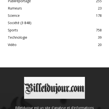
Publireportage
255
Rumeurs
23
Science
178
Société
(3 848)
Sports
758
Technologie
39
Vidéo
20
Billetdujour est un site d'analyse et d'informations