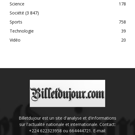
Science
178
Société
(3 847)
Sports
758
Technologie
39
Vidéo
20
Billetdujour est un site d'analyse et d'informations
sur l'actualité nationale et internationale. Contact:
+224 622323958 ou 664444721. E-mail: