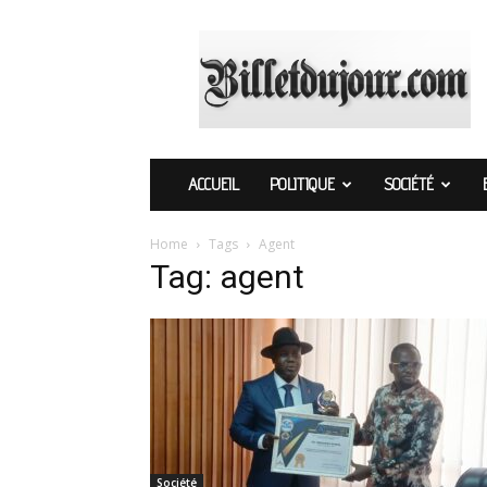
Billetdujour.com
ACCUEIL
POLITIQUE
SOCIÉTÉ
Home
Tags
Agent
Tag: agent
Société