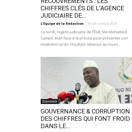
RECOUVREMENTS : LES
CHIFFRES CLÉS DE L’AGENCE
JUDICIAIRE DE...
L'Equipe de la Rédaction
-
30 décembre 2024
Ce lundi, l’agent judiciaire de l’État, Me Mohamed
Sampil, était face à la presse pour présenter son
institution et les résultats obtenus au cours...
Economie
GOUVERNANCE & CORRUPTION 
DES CHIFFRES QUI FONT FROID
DANS LE...