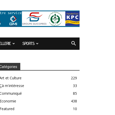
LLERIE
SPORTS
Catégories
Art et Culture
229
Çà m'intéresse
33
Communiqué
85
Economie
438
Featured
10