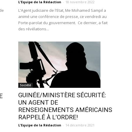
L'Equipe de la Rédaction
-
18 novembre 2022
 de
L'Agent judiciaire de l'Etat, Me Mohamed Sampil a
animé une conférence de presse, ce vendredi au
Porte-parolat du gouvernement. Ce dernier, a fait
des révélations...
Société
GUINÉE/MINISTÈRE SÉCURITÉ:
E
UN AGENT DE
RENSEIGNEMENTS AMÉRICAINS
RAPPELÉ À L’ORDRE!
L'Equipe de la Rédaction
-
14 décembre 2021