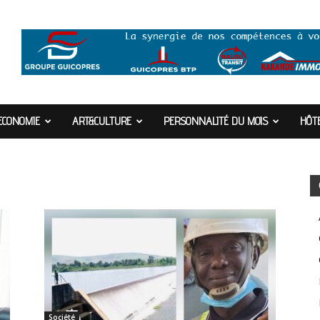
ECONOMIE
ART&CULTURE
PERSONNALITÉ DU MOIS
HÔTE
Société