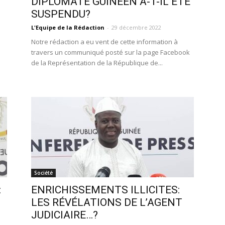
DIPLOMATE GUINÉEN A-T-IL ÉTÉ
SUSPENDU?
L'Equipe de la Rédaction
-
29 décembre 2022
Notre rédaction a eu vent de cette information à
travers un communiqué posté sur la page Facebook
de la Représentation de la République de...
Société
:
ENRICHISSEMENTS ILLICITES:
LES RÉVÉLATIONS DE L’AGENT
JUDICIAIRE…?