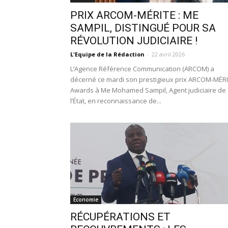
PRIX ARCOM-MÉRITE : ME
SAMPIL, DISTINGUÉ POUR SA
RÉVOLUTION JUDICIAIRE !
L'Equipe de la Rédaction
-
22 avril 2026
L’Agence Référence Communication (ARCOM) a
décerné ce mardi son prestigieux prix ARCOM-MÉR
Awards à Me Mohamed Sampil, Agent judiciaire de
l’État, en reconnaissance de...
Economie
RÉCUPÉRATIONS ET