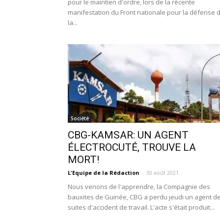
pour le maintien d'ordre, lors de la récente
manifestation du Front nationale pour la défense 
la...
Société
CBG-KAMSAR: UN AGENT
ÉLECTROCUTÉ, TROUVE LA
MORT!
L'Equipe de la Rédaction
-
30 août 2021
Nous venons de l'apprendre, la Compagnie des
bauxites de Guinée, CBG a perdu jeudi un agent d
suites d'accident de travail. L'acte s'était produit...