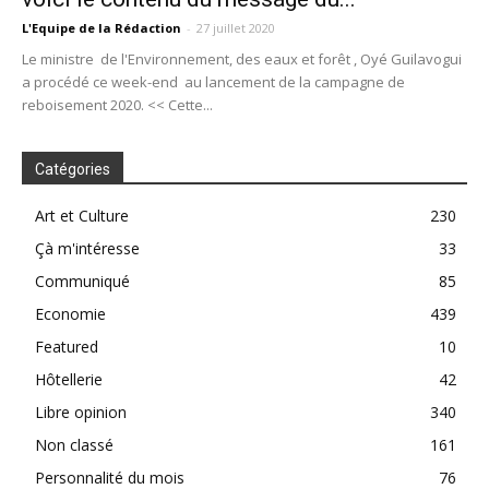
L'Equipe de la Rédaction
-
27 juillet 2020
Le ministre de l'Environnement, des eaux et forêt , Oyé Guilavogui
a procédé ce week-end au lancement de la campagne de
reboisement 2020. << Cette...
Catégories
Art et Culture
230
Çà m'intéresse
33
Communiqué
85
Economie
439
Featured
10
Hôtellerie
42
Libre opinion
340
Non classé
161
Personnalité du mois
76