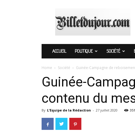
Billetdujour.com
ACCUEIL
POLITIQUE
SOCIÉTÉ
Home
Société
Guinée-Campagne de reboisement 2
Guinée-Campagn
contenu du mes
By
L'Equipe de la Rédaction
-
27 juillet 2020
35