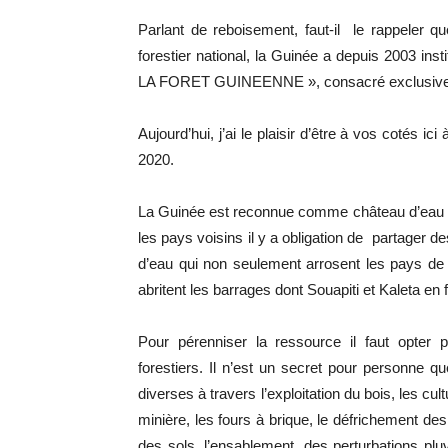
Parlant de reboisement, faut-il le rappeler q
forestier national, la Guinée a depuis 2003 i
LA FORET GUINEENNE », consacré exclusiveme
Aujourd’hui, j’ai le plaisir d’être à vos cotés
2020.
La Guinée est reconnue comme château d’eau de
les pays voisins il y a obligation de partager de
d’eau qui non seulement arrosent les pays de 
abritent les barrages dont Souapiti et Kaleta en f
Pour pérenniser la ressource il faut opter
forestiers. Il n’est un secret pour personne q
diverses à travers l’exploitation du bois, les cult
minière, les fours à brique, le défrichement de
des sols, l’ensablement, des perturbations plu