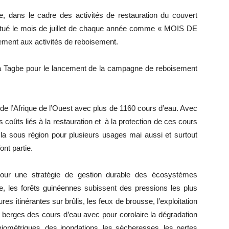
ue, dans le cadre des activités de restauration du couvert
nstitué le mois de juillet de chaque année comme « MOIS DE
nt aux activités de reboisement.
 ici à Tagbe pour le lancement de la campagne de reboisement
 l’Afrique de l’Ouest avec plus de 1160 cours d’eau. Avec
s coûts liés à la restauration et à la protection de ces cours
la sous région pour plusieurs usages mai aussi et surtout
ont partie.
 pour une stratégie de gestion durable des écosystèmes
ue, les forêts guinéennes subissent des pressions les plus
ures itinérantes sur brûlis, les feux de brousse, l’exploitation
s berges des cours d’eau avec pour corolaire la dégradation
viométriques, des inondations, les sècheresses, les pertes