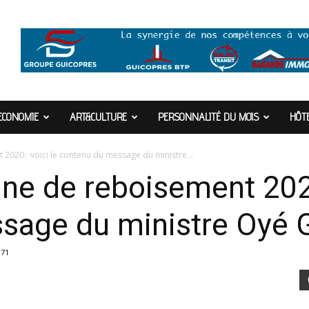
ECONOMIE
ART&CULTURE
PERSONNALITÉ DU MOIS
HÔTE
020: voici le contenu du message du ministre...
e de reboisement 2020
sage du ministre Oyé G
171