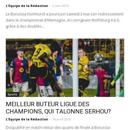
L'Equipe de la Rédaction
-
3 mai 2025
Le Borussia Dortmund a poursuivi samedi 3 mai son redressement
dans le championnat d’Allemagne, en corrigeant Wolfsburg 4 à 0,
grâce à des doublés...
Sports
MEILLEUR BUTEUR LIGUE DES
CHAMPIONS, QUI TALONNE SERHOU?
L'Equipe de la Rédaction
-
16 avril 2025
Disqualifié en match retour des quarts de finale à Borussia