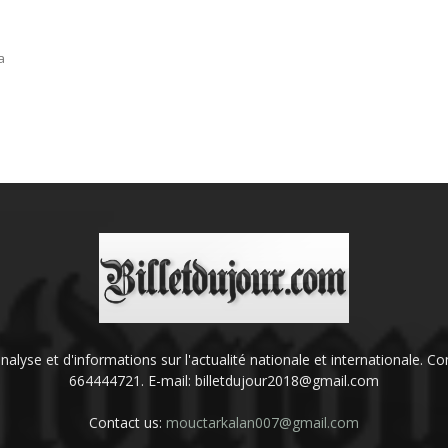
a
'analyse et d'informations sur l'actualité nationale et internationale.
664444721. E-mail: billetdujour2018@gmail.com
Contact us:
mouctarkalan007@gmail.com