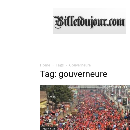
Billetdujour.com
Home
Tags
Gouverneure
Tag: gouverneure
Politique