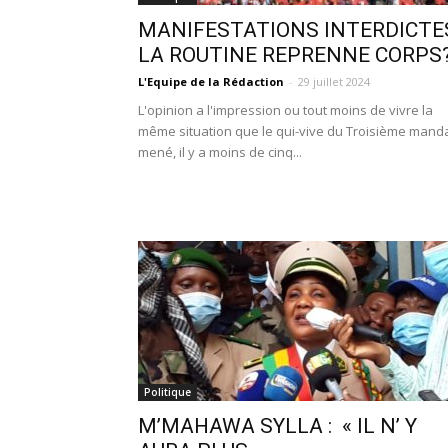
MANIFESTATIONS INTERDICTE
LA ROUTINE REPRENNE CORPS
L'Equipe de la Rédaction
-
29 juillet 2024
L'opinion a l'impression ou tout moins de vivre la
même situation que le qui-vive du Troisième manda
mené, il y a moins de cinq...
Politique
M’MAHAWA SYLLA : « IL N’ Y