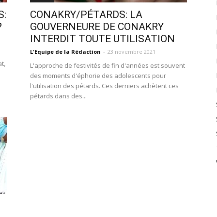
S:
CONAKRY/PÉTARDS: LA
?
GOUVERNEURE DE CONAKRY
INTERDIT TOUTE UTILISATION
L'Equipe de la Rédaction
-
23 novembre 2021
t,
L'approche de festivités de fin d'années est souvent
des moments d'éphorie des adolescents pour
l'utilisation des pétards. Ces derniers achètent ces
pétards dans des...