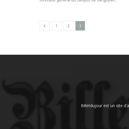
Directeur général du campus de Sangoyah...
1
2
3
Billetdujour est un site d