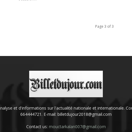
Page 3 of 3
'analyse et d'informations sur l'actualité nationale et internationale.
664444721. E-mail: billetdujour2018@gmail.com
Contact us:
mouctarkalan007@gmail.com