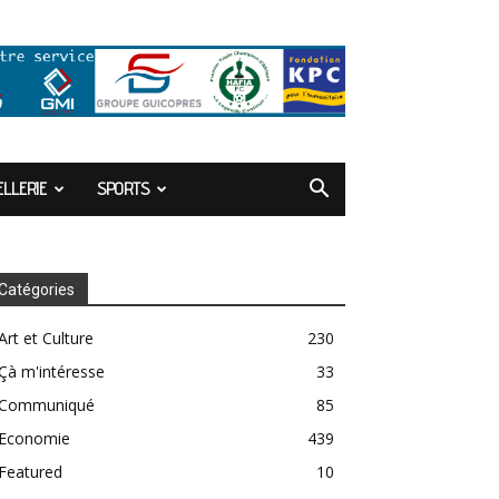
LLERIE
SPORTS
Catégories
Art et Culture
230
Çà m'intéresse
33
Communiqué
85
Economie
439
Featured
10