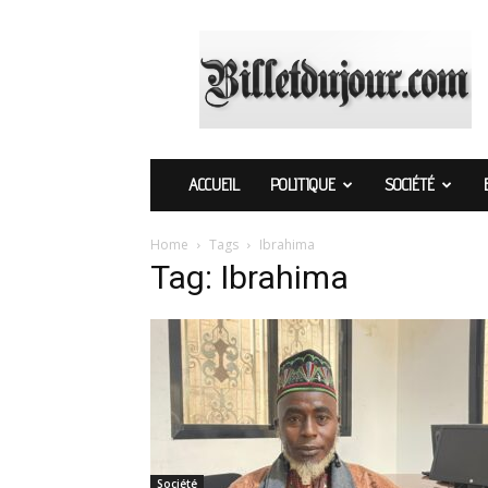
Billetdujour.com
ACCUEIL
POLITIQUE
SOCIÉTÉ
Home
Tags
Ibrahima
Tag: Ibrahima
Société