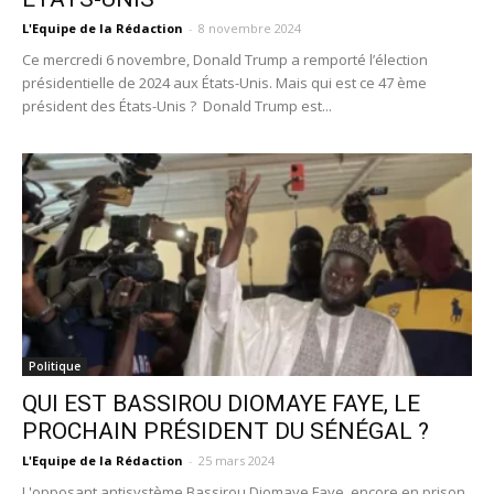
L'Equipe de la Rédaction
-
8 novembre 2024
Ce mercredi 6 novembre, Donald Trump a remporté l’élection
présidentielle de 2024 aux États-Unis. Mais qui est ce 47 ème
président des États-Unis ? Donald Trump est...
Politique
QUI EST BASSIROU DIOMAYE FAYE, LE
PROCHAIN PRÉSIDENT DU SÉNÉGAL ?
L'Equipe de la Rédaction
-
25 mars 2024
L'opposant antisystème Bassirou Diomaye Faye, encore en prison