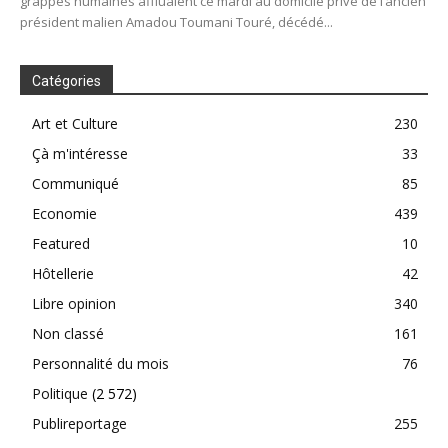
grappes humaines affluaient ce mardi au domicile privé de l’ancien
président malien Amadou Toumani Touré, décédé...
Catégories
Art et Culture
230
Çà m'intéresse
33
Communiqué
85
Economie
439
Featured
10
Hôtellerie
42
Libre opinion
340
Non classé
161
Personnalité du mois
76
Politique
(2 572)
Publireportage
255