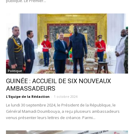
publique. Le Premier...
Politique
GUINÉE : ACCUEIL DE SIX NOUVEAUX
AMBASSADEURS
L'Equipe de la Rédaction
-
1 octobre 2024
Le lundi 30 septembre 2024, le Président de la République, le
Général Mamadi Doumbouya, a reçu plusieurs ambassadeurs
venus présenter leurs lettres de créance. Parmi...