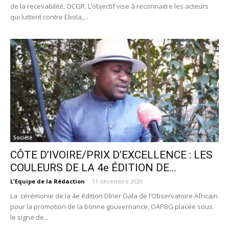
de la recevabilité, OCGR. L’objectif vise à reconnaitre les acteurs
qui luttent contre Ebola,...
Société
CÔTE D’IVOIRE/PRIX D’EXCELLENCE : LES
COULEURS DE LA 4e ÉDITION DE...
L'Equipe de la Rédaction
-
11 décembre 2020
La cérémonie de la 4e édition Dîner Gala de l’Observatoire Africain
pour la promotion de la bonne gouvernance, OAPBG placée sous
le signe de...