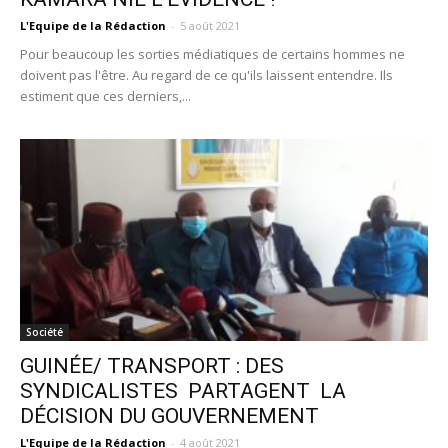
L'Equipe de la Rédaction
-
5 août 2021
Pour beaucoup les sorties médiatiques de certains hommes ne
doivent pas l'être. Au regard de ce qu'ils laissent entendre. Ils
estiment que ces derniers,...
Société
GUINÉE/ TRANSPORT : DES
SYNDICALISTES PARTAGENT LA
DÉCISION DU GOUVERNEMENT
L'Equipe de la Rédaction
-
4 août 2021