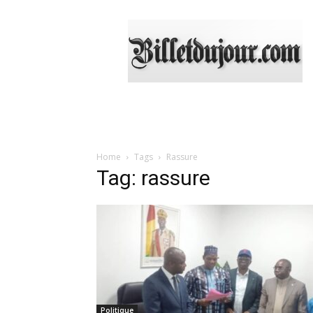
Billetdujour.com
Home
Tags
Rassure
Tag: rassure
Politique