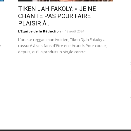
TIKEN JAH FAKOLY: « JE NE
CHANTE PAS POUR FAIRE
PLAISIR À...
L'Equipe de la Rédaction
-
18 août 2024
L'artiste reggae man ivoirien, Tiken Djah Fakoky a
e
rassuré à ses fans d'être en sécurité. Pour cause,
depuis, qu'il a produit un single contre...