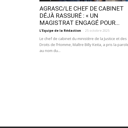
AGRASC/LE CHEF DE CABINET
DÉJÀ RASSURÉ : « UN
MAGISTRAT ENGAGÉ POUR...
L'Equipe de la Rédaction
-
25 octobre 2025
Le chef de cabinet du ministère de la Justice et des
Droits de l’Homme, Maître Billy Keita, a pris la parol
au nom du...