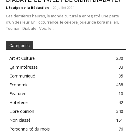
L'Equipe de la Rédaction
-
20 juillet 2024
Ces dernières heures, le monde culturel a enregistré une perte
d'un des leur. En l'occurrence, le célèbre joueur de kora malien,
Toumani Diabaté. Voici le...
Catégories
Art et Culture
230
Çà m'intéresse
33
Communiqué
85
Economie
438
Featured
10
Hôtellerie
42
Libre opinion
340
Non classé
161
Personnalité du mois
76