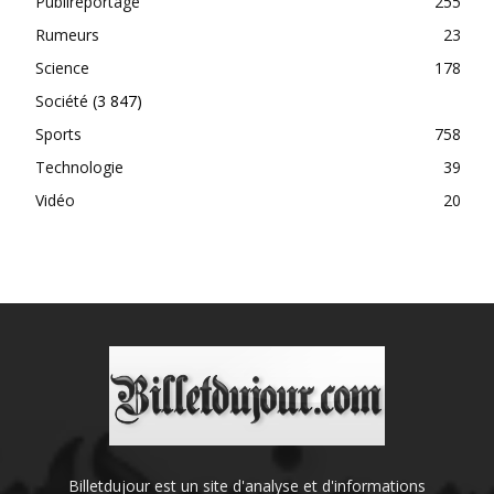
Publireportage
255
Rumeurs
23
Science
178
Société
(3 847)
Sports
758
Technologie
39
Vidéo
20
Billetdujour est un site d'analyse et d'informations